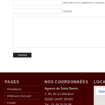
Mail (will not be published) (required)
Website
PAGES
NOS COORDONNÉES
LOCA
Agence de Saint Denis:
Prestations
2, blv de la Libération
Hôtesses d’accueil
93200 SAINT DENIS
Charte
Tel : 01 48 20 04 98